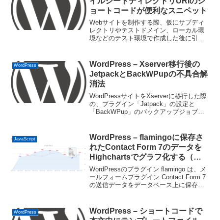
イルシートディレクトリURIのシ
ョートコードが便利なスニペット
Webサイトを制作する際、仮にサブディ
レクトリやテストドメイン、ローカル環
境などのテスト環境で作成した後に引っ
越しやアップロードをすることも多いと
思います。その引越の際には、本文中に
記述された内部リンクなどのドメインを
WordPress – Xserver移行後の
WordPress
書き換える手間が必要に...
JetpackとBackWPupの不具合解
消法
WordPressサイトをXserverに移行した際
の、プラグイン「Jatpack」の設定と
「BackWPup」のバックアップジョブが
機能しなくなった時の対処法備忘録で
す。Xserverに移行後、Jetpackの設定が
出来ないJetpack...
WordPress – flamingoに保存さ
JavaScript
れたContact Form 7のデータを
Highchartsでグラフ化する（デ
モあり）
WordPressのプラグイン flamingo は、メ
ールフォームプラグイン Contact Form 7
の送信データをデータベース上に保存す
るプラグインです。このデータをグラフ
化する案件があったので覚書です。とあ
る装置の日々の測定デー...
WordPress – ショートコードで
WordPress