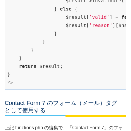
                    $result->invalidate( $
                } 
else
 {

                    $result[
'valid'
] = 
fal
                    $result[
'reason'
][$nam
                }

            }

        }

    }

return
 $result;

?>
Contact Form 7 のフォーム（メール）タグ
として使用する
上記 functions.php の編集で、「Contact Form 7」のフォ