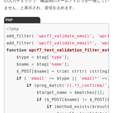
の入力チェックで「確認用のメールアドレスが一致してい
ません」と表示され、送信を止めます。
PHP
<?php
add_filter( 
'wpcf7_validate_email'
, 
'wpcf7
add_filter( 
'wpcf7_validate_email*'
, 
'wpcf
function
wpcf7_text_validation_filter_exte
    $type = $tag[
'type'
];

    $name = $tag[
'name'
];

    $_POST[$name] = trim( strtr( (string) 
if
 ( 
'email'
 == $type || 
'email*'
 == $
if
 (preg_match(
'/(.*)_confirm$/'
, 
            $target_name = $matches[
1
];

if
 ($_POST[$name] != $_POST[$t
if
 (method_exists($result,