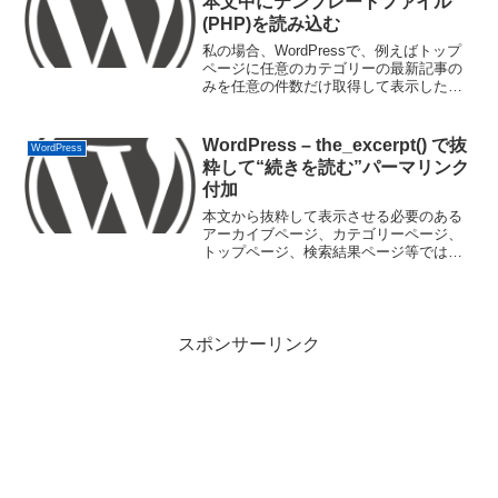
本文中にテンプレートファイル
(PHP)を読み込む
私の場合、WordPressで、例えばトップ
ページに任意のカテゴリーの最新記事の
みを任意の件数だけ取得して表示したい
場合など、本文中にテンプレートファイ
ルを読み込ませたいことがありました。
頻繁に変わる内容や大量のコードを別フ
WordPress – the_excerpt() で抜
WordPress
ァイルで管理した...
粋して“続きを読む”パーマリンク
付加
本文から抜粋して表示させる必要のある
アーカイブページ、カテゴリーページ、
トップページ、検索結果ページ等では、
the_content() や the_excerpt() のテンプレ
ートタグが使われます。the_content()
は、本文中に
スポンサーリンク