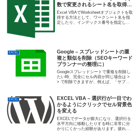
数で変更されるシート名を取得し
てVBAマクロを対応させる
Excel VBAでWorksheetオブジェクトを取
得する方法として、ワークシート名を指
定したり、インデックス番号を指定した
り、ActiveSheetを対象としたりします
が、ワークシート名を指定した場合、も
し、そのワークシート名が変更され...
Google – スプレッドシートの重
EXCEL
複と類似を削除（SEOキーワード
プランナーの整理に）
Googleスプレッドシートで重複を削除し
たい時、完全にセル内容が同じ場合は >
> で削除できますが、例えば、「サプリ
メント ビタミン」と「ビタミン サプリメ
ント」など、複数の単語がスペースを挟
んで前後しているだけの違いだと削除対
EXCEL VBA – 選択行が一目でわ
EXCEL
象になり...
かるようにクリックでセル背景色
を変える
EXCELでデータが膨大になり、選択行を
水平方向に移動したりする時に非常に分
かりにくかった経験があります。疲れ目
や老眼になると尚更です。例えば同行で
列をまたいでセルを選択する時に上下に