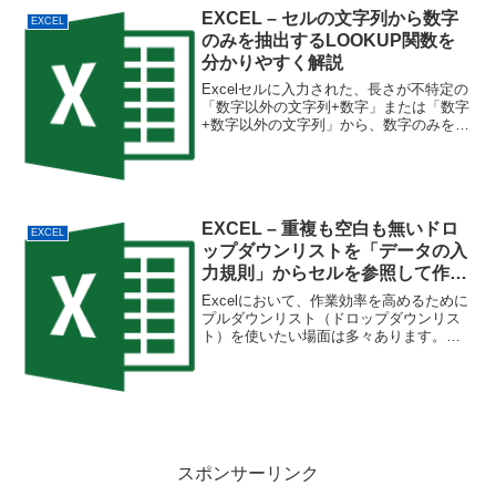
ずれてしまったり、横スクロールで選択
EXCEL – セルの文字列から数字
EXCEL
行が分からなくなって...
のみを抽出するLOOKUP関数を
分かりやすく解説
Excelセルに入力された、長さが不特定の
「数字以外の文字列+数字」または「数字
+数字以外の文字列」から、数字のみを抽
出する関数について、きちんと理解する
ための解説。例えば、A1セルに「数字以
外の文字列+数字」が入力されていて、そ
こから数字...
EXCEL – 重複も空白も無いドロ
EXCEL
ップダウンリストを「データの入
力規則」からセルを参照して作る
方法
Excelにおいて、作業効率を高めるために
プルダウンリスト（ドロップダウンリス
ト）を使いたい場面は多々あります。そ
のリストは、ほとんどの場合、重複しな
い値で、空白を含んでないほうが好まし
いのではないかと思います。「データの
入力規則」で値を直...
スポンサーリンク